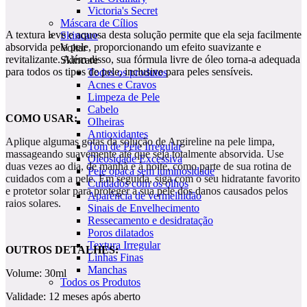
Victoria's Secret
Máscara de Cílios
A textura leve e aquosa desta solução permite que ela seja facilmente
Skincare
absorvida pela pele, proporcionando um efeito suavizante e
Voltar
revitalizante. Além disso, sua fórmula livre de óleo torna-a adequada
Skincare
para todos os tipos de pele, inclusive para peles sensíveis.
Todos os produtos
Acnes e Cravos
Limpeza de Pele
Cabelo
COMO USAR:
Olheiras
Antioxidantes
Aplique algumas gotas da solução de Argireline na pele limpa,
Tom de Pele Irregular
massageando suavemente até que seja totalmente absorvida. Use
Oleosidade Excessiva
duas vezes ao dia, de manhã e à noite, como parte de sua rotina de
Pele opaca sem luminosidade
cuidados com a pele. Em seguida, siga com o seu hidratante favorito
Cuidados com os olhos
e protetor solar para proteger a sua pele dos danos causados pelos
Aparência de vermelhidão
raios solares.
Sinais de Envelhecimento
Ressecamento e desidratação
Poros dilatados
Textura Irregular
OUTROS DETALHES:
Linhas Finas
Manchas
Volume: 30ml
Todos os Produtos
Validade: 12 meses após aberto