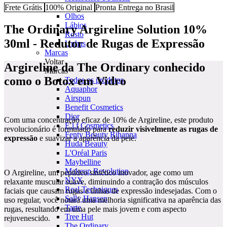
Sobrancelhas
Frete Grátis
100% Original
Pronta Entrega no Brasil
Olhos
Lábios
The Ordinary Argireline Solution 10%
Rosto
30ml - Redutor de Rugas de Expressão
Unhas
Marcas
Voltar
Argireline da The Ordinary conhecido
Marcas
como o Botox em Vidro
Todos os produtos
Aquaphor
Airspun
Benefit Cosmetics
Dior
Com uma concentração eficaz de 10% de Argireline, este produto
E.l.f Cosmetics
revolucionário é formulado para
reduzir visivelmente as rugas de
Fenty Beauty Rihanna
expressão
e suavizar a aparência da pele.
Huda Beauty
L'Oréal Paris
Maybelline
Makeup Revolution
O Argireline, um peptídeo sintético inovador, age como um
NYX
relaxante muscular suave, diminuindo a contração dos músculos
Real Techniques
faciais que causam rugas e linhas de expressão indesejadas. Com o
Sally Hansen
uso regular, você notará uma melhoria significativa na aparência das
Tarte
rugas, resultando em uma pele mais jovem e com aspecto
Tree Hut
rejuvenescido.
The Ordinary