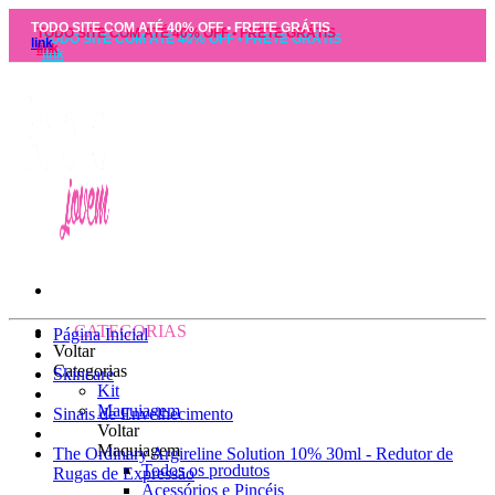
TODO SITE COM ATÉ 40% OFF • FRETE GRÁTIS
link
CATEGORIAS
Página Inicial
Voltar
Categorias
Skincare
Kit
Maquiagem
Sinais de Envelhecimento
Voltar
Maquiagem
The Ordinary Argireline Solution 10% 30ml - Redutor de
Todos os produtos
Rugas de Expressão
Acessórios e Pincéis