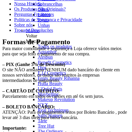
Nossa História
Sobrancelhas
Os Produtos São Originais?
Olhos
Perguntas Frequentes
Lábios
Politicas de Seguranca e Privacidade
Rosto
Sobre nós
Unhas
Trocas e Devoluções
Marcas
Voltar
Formas de Pagamento
Marcas
Todos os produtos
Para maior comodidade e segurança a Loja oferece vários meios
Aquaphor
para que seja feito o pagamento de sua compra.
Airspun
Benefit Cosmetics
– PIX (
Ganhe 5% de Desconto)
Dior
O site NÃO armazena NENHUM dado bancário do cliente em
E.l.f Cosmetics
nossos servidores, os dados são restritos às empresas
Fenty Beauty Rihanna
intermediadoras de pagamento.
Huda Beauty
L'Oréal Paris
– CARTÃO DE CRÉDITO:
Maybelline
Parcelamento em todos os cartões em até 6x sem juros.
Makeup Revolution
NYX
– BOLETO BANCÁRIO:
Real Techniques
ATENÇÃO: Para os pagamentos feitos por Boleto Bancário , pode
Sally Hansen
levar até 3 dias úteis para baixa bancária.
Tarte
Tree Hut
Importante:
The Ordinary