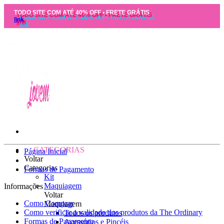
TODO SITE COM ATÉ 40% OFF • FRETE GRÁTIS
link
CATEGORIAS
Página Inicial
Voltar
Categorias
Formas de Pagamento
Kit
Maquiagem
Informações
Voltar
Como Comprar
Maquiagem
Como verificar a validade dos produtos da The Ordinary
Todos os produtos
Formas de Pagamento
Acessórios e Pincéis