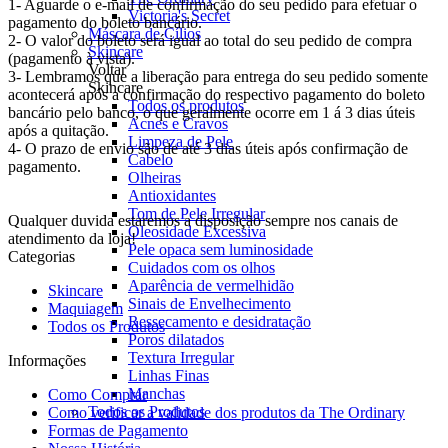
1- Aguarde o e-mail de confirmação do seu pedido para efetuar o
Victoria's Secret
pagamento do boleto bancário.
Máscara de Cílios
2- O valor do boleto será igual ao total do seu pedido de compra
Skincare
(pagamento à vista).
Voltar
3- Lembramos que a liberação para entrega do seu pedido somente
Skincare
acontecerá após a confirmação do respectivo pagamento do boleto
Todos os produtos
bancário pelo banco, o que geralmente ocorre em 1 á 3 dias úteis
Acnes e Cravos
após a quitação.
Limpeza de Pele
4- O prazo de envio são de até 3 dias úteis após confirmação de
Cabelo
pagamento.
Olheiras
Antioxidantes
Tom de Pele Irregular
Qualquer duvida estaremos a disposição sempre nos canais de
Oleosidade Excessiva
atendimento da loja!
Pele opaca sem luminosidade
Categorias
Cuidados com os olhos
Aparência de vermelhidão
Skincare
Sinais de Envelhecimento
Maquiagem
Ressecamento e desidratação
Todos os Produtos
Poros dilatados
Textura Irregular
Informações
Linhas Finas
Manchas
Como Comprar
Todos os Produtos
Como verificar a validade dos produtos da The Ordinary
Formas de Pagamento