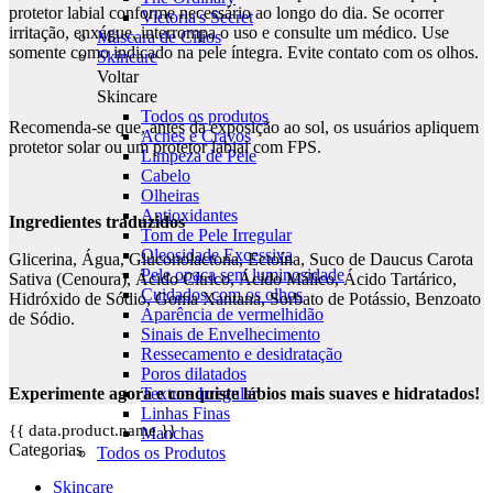
protetor labial conforme necessário ao longo do dia. Se ocorrer
Victoria's Secret
irritação, enxágue, interrompa o uso e consulte um médico. Use
Máscara de Cílios
somente como indicado na pele íntegra. Evite contato com os olhos.
Skincare
Voltar
Skincare
Todos os produtos
Recomenda-se que, antes da exposição ao sol, os usuários apliquem
Acnes e Cravos
protetor solar ou um protetor labial com FPS.
Limpeza de Pele
Cabelo
Olheiras
Antioxidantes
Ingredientes traduzidos
Tom de Pele Irregular
Oleosidade Excessiva
Glicerina, Água, Gluconolactona, Ectoína, Suco de Daucus Carota
Pele opaca sem luminosidade
Sativa (Cenoura), Ácido Cítrico, Ácido Málico, Ácido Tartárico,
Cuidados com os olhos
Hidróxido de Sódio, Goma Xantana, Sorbato de Potássio, Benzoato
Aparência de vermelhidão
de Sódio.
Sinais de Envelhecimento
Ressecamento e desidratação
Poros dilatados
Experimente agora e conquiste lábios mais suaves e hidratados!
Textura Irregular
Linhas Finas
{{ data.product.name }}
Manchas
Categorias
Todos os Produtos
Skincare