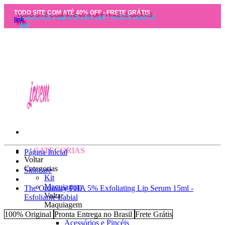
TODO SITE COM ATÉ 40% OFF • FRETE GRÁTIS
link
CATEGORIAS
Página Inicial
Voltar
Categorias
Skincare
Kit
Maquiagem
The Ordinary PHA 5% Exfoliating Lip Serum 15ml -
Voltar
Esfoliante Labial
Maquiagem
Todos os produtos
100% Original
Pronta Entrega no Brasil
Frete Grátis
Acessórios e Pincéis