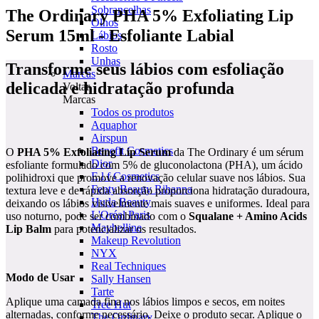
Sobrancelhas
The Ordinary PHA 5% Exfoliating Lip
Olhos
Serum 15ml - Esfoliante Labial
Lábios
Rosto
Unhas
Transforme seus lábios com esfoliação
Marcas
delicada e hidratação profunda
Voltar
Marcas
Todos os produtos
Aquaphor
Airspun
Benefit Cosmetics
O
PHA 5% Exfoliating Lip Serum
da The Ordinary é um sérum
Dior
esfoliante formulado com 5% de gluconolactona (PHA), um ácido
E.l.f Cosmetics
polihidroxi que promove a renovação celular suave nos lábios. Sua
Fenty Beauty Rihanna
textura leve e de rápida absorção proporciona hidratação duradoura,
Huda Beauty
deixando os lábios visivelmente mais suaves e uniformes. Ideal para
L'Oréal Paris
uso noturno, pode ser combinado com o
Squalane + Amino Acids
Maybelline
Lip Balm
para potencializar os resultados.
Makeup Revolution
NYX
Real Techniques
Modo de Usar
Sally Hansen
Tarte
Aplique uma camada fina nos lábios limpos e secos, em noites
Tree Hut
alternadas, conforme necessário. Deixe o produto secar. Aplique o
The Ordinary